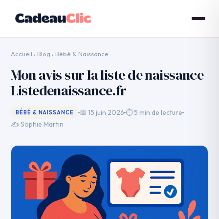
Accueil
›
Blog
›
Bébé & Naissance
Mon avis sur la liste de naissance
Listedenaissance.fr
📅 15 juin 2026
⏱ 5 min de lecture
BÉBÉ & NAISSANCE
✍️ Sophie Martin