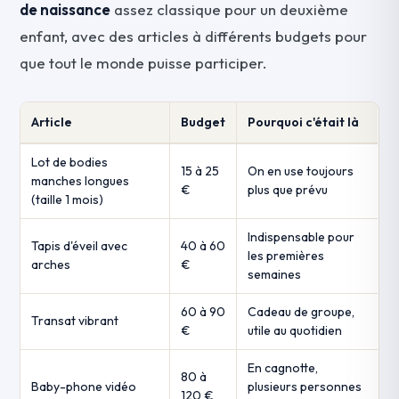
de naissance
assez classique pour un deuxième
enfant, avec des articles à différents budgets pour
que tout le monde puisse participer.
Article
Budget
Pourquoi c'était là
Lot de bodies
15 à 25
On en use toujours
manches longues
€
plus que prévu
(taille 1 mois)
Indispensable pour
Tapis d'éveil avec
40 à 60
les premières
arches
€
semaines
60 à 90
Cadeau de groupe,
Transat vibrant
€
utile au quotidien
En cagnotte,
80 à
Baby-phone vidéo
plusieurs personnes
120 €