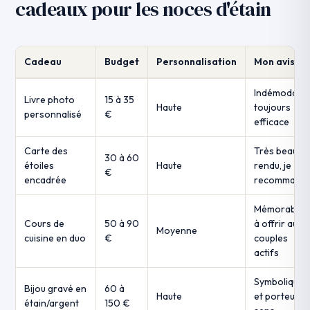
cadeaux pour les noces d'étain
Cadeau
Budget
Personnalisation
Mon avis
Indémodable
Livre photo
15 à 35
Haute
toujours
personnalisé
€
efficace
Carte des
Très beau
30 à 60
étoiles
Haute
rendu, je
€
encadrée
recommand
Mémorable,
Cours de
50 à 90
à offrir aux
Moyenne
cuisine en duo
€
couples
actifs
Symbolique
Bijou gravé en
60 à
Haute
et porteur d
étain/argent
150 €