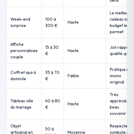
sens
Le meilleur
Week-end
100 à
cadeau si le
Haute
surprise
300 €
budget le
permet
Affiche
15 à 30
Joli rapport
personnalisée
Haute
€
qualité-prix
couple
Pratique mai
Coffret spa à
35 à 70
Faible
moins
domicile
€
original
Très
Tableau ville
40 à 80
apprécié,
Haute
du mariage
€
beau
souvenir
Objet
Respecte le
50 à
artisanal en
Moyenne
symbole des