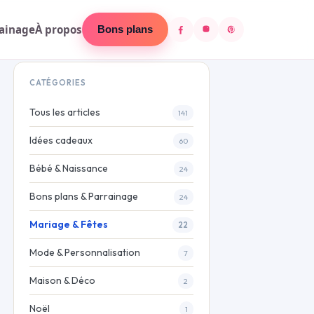
ainage
À propos
Bons plans
CATÉGORIES
Tous les articles
141
Idées cadeaux
60
Bébé & Naissance
24
Bons plans & Parrainage
24
Mariage & Fêtes
22
Mode & Personnalisation
7
Maison & Déco
2
Noël
1