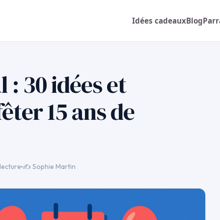
Idées cadeaux
Blog
Parr
 : 30 idées et
êter 15 ans de
lecture
✍️ Sophie Martin