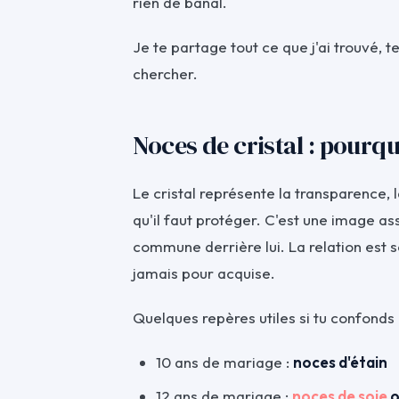
rien de banal.
Je te partage tout ce que j'ai trouvé, t
chercher.
Noces de cristal : pourquo
Le cristal représente la transparence, 
qu'il faut protéger. C'est une image as
commune derrière lui. La relation est so
jamais pour acquise.
Quelques repères utiles si tu confonds p
10 ans de mariage :
noces d'étain
12 ans de mariage :
noces de soie
o