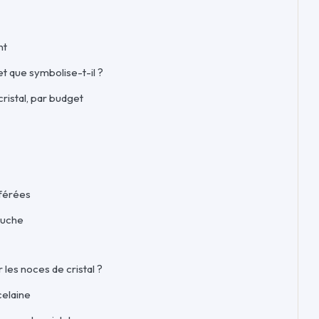
nt
 et que symbolise-t-il ?
ristal, par budget
éférées
ouche
r les noces de cristal ?
celaine